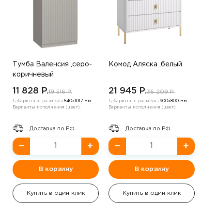
Тумба Валенсия ,серо-
Комод Аляска ,белый
коричневый
11 828 P.
21 945 P.
19 516 P.
36 209 P.
Габаритные размеры:
540х1017 мм
Габаритные размеры:
900х800 мм
Варианты исполнения (цвет):
Варианты исполнения (цвет):
Доставка по РФ.
Доставка по РФ.
−
+
−
+
В корзину
В корзину
Купить в один клик
Купить в один клик