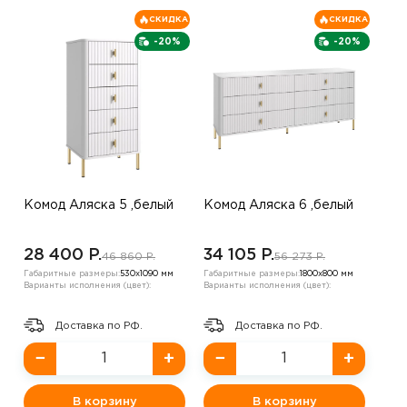
СКИДКА
СКИДКА
-20%
-20%
Комод Аляска 5 ,белый
Комод Аляска 6 ,белый
28 400 P.
34 105 P.
46 860 P.
56 273 P.
Габаритные размеры:
530х1090 мм
Габаритные размеры:
1800х800 мм
Варианты исполнения (цвет):
Варианты исполнения (цвет):
Доставка по РФ.
Доставка по РФ.
−
+
−
+
В корзину
В корзину