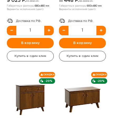
9 025 P.
11 448 P.
14 891 P.
18 889 P.
Габаритные размеры:
680х480 мм
Габаритные размеры:
900х480 мм
Варианты исполнения (цвет):
Варианты исполнения (цвет):
Доставка по РФ.
Доставка по РФ.
−
+
−
+
В корзину
В корзину
Купить в один клик
Купить в один клик
СКИДКА
СКИДКА
-20%
-20%