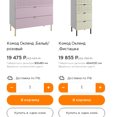
Комод Окленд ,Белый/
Комод Окленд
розовый
,Фисташка
19 475 P.
19 855 P.
32 134 P.
32 761 P.
Габаритные размеры:
900х815 мм
Габаритные размеры:
454х1030 мм
Варианты исполнения (цвет):
Варианты исполнения (цвет):
Доставка по РФ.
Доставка по РФ.
−
+
−
+
В корзину
В корзину
Купить в один клик
Купить в один клик