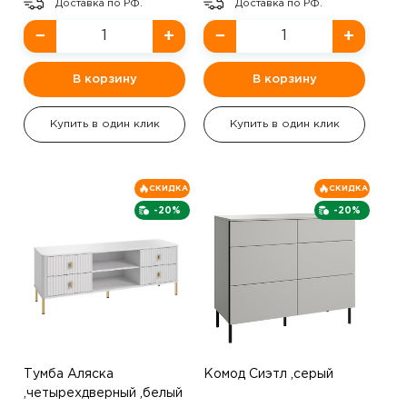
Доставка по РФ.
Доставка по РФ.
−
+
−
+
В корзину
В корзину
Купить в один клик
Купить в один клик
СКИДКА
СКИДКА
-20%
-20%
Тумба Аляска
Комод Сиэтл ,серый
,четырехдверный ,белый