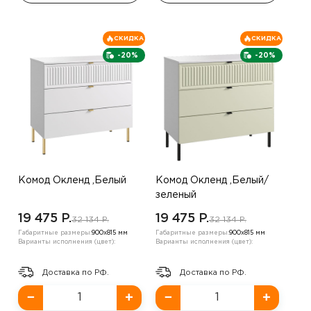
СКИДКА
СКИДКА
-20%
-20%
Комод Окленд ,Белый
Комод Окленд ,Белый/
зеленый
19 475 P.
19 475 P.
32 134 P.
32 134 P.
Габаритные размеры:
900х815 мм
Габаритные размеры:
900х815 мм
Варианты исполнения (цвет):
Варианты исполнения (цвет):
Доставка по РФ.
Доставка по РФ.
−
+
−
+