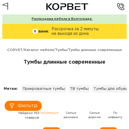
Распродажа мебели в Волгограде.
Рассрочка за 2 минуты,
не выходя из дома
CORVET
/
Каталог мебели
/
Тумбы
/
Тумбы длинные современные
Тумбы длинные современные
Метки:
Прикроватные тумбы
ТВ тумбы
Тумбы для обуви
Фильтр
Найдено 193
Популярные
Самые
Самые
По
дешевые
дорогие
алфавиту
товаров