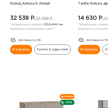
Комод Аляска 6 ,белый
Тумба Аляска ,д
32 538 P.
14 630 P.
53 688 P.
24
Габаритные размеры:
1050х940 мм
Габаритные размер
Варианты исполнения (цвет):
Варианты исполнен
Доставка по РФ.
Доставка по Р
В корзину
Купить в один клик
В корзину
К
СКИДКА
-20%