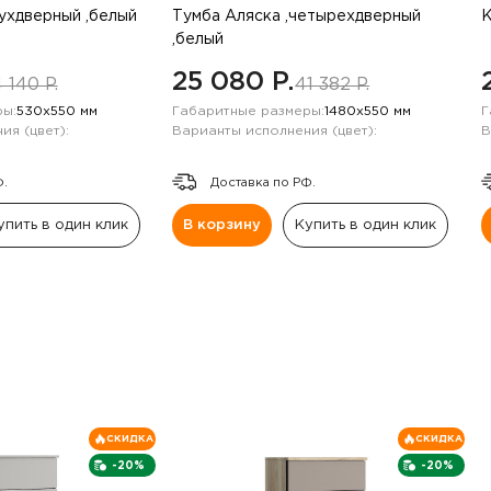
вухдверный ,белый
Тумба Аляска ,четырехдверный
К
,белый
25 080 P.
 140 P.
41 382 P.
ы:
530х550 мм
Габаритные размеры:
1480х550 мм
Г
ия (цвет):
Варианты исполнения (цвет):
В
Ф.
Доставка по РФ.
упить в один клик
В корзину
Купить в один клик
СКИДКА
СКИДКА
-20%
-20%