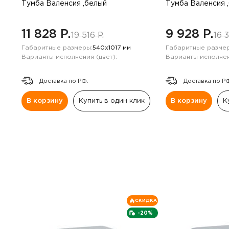
Навесные панели
Тумба Валенсия ,белый
Тумба Валенсия 
Полки
11 828 P.
9 928 P.
19 516 P.
16 3
Габаритные размеры:
540х1017 мм
Габаритные размер
Стеллажи
Варианты исполнения (цвет):
Варианты исполнен
Доставка по РФ.
Доставка по Р
Консоли
В корзину
Купить в один клик
В корзину
К
СКИДКА
-20%