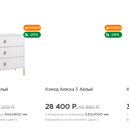
СКИДКА
СКИДКА
-20%
-20%
елый
Комод Аляска 5 ,белый
К
28 400 P.
 209 P.
46 860 P.
ы:
900х800 мм
Габаритные размеры:
530х1090 мм
Г
ия (цвет):
Варианты исполнения (цвет):
В