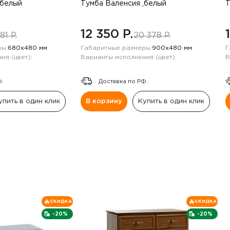
,белый
Тумба Валенсия ,белый
Т
12 350 P.
81 P.
20 378 P.
ы:
680х480 мм
Габаритные размеры:
900х480 мм
Г
ия (цвет):
Варианты исполнения (цвет):
В
Ф.
Доставка по РФ.
упить в один клик
В корзину
Купить в один клик
СКИДКА
СКИДКА
-20%
-20%