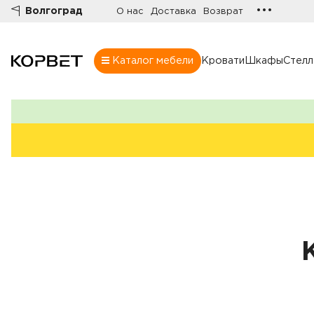
•••
Волгоград
О нас
Доставка
Возврат
Каталог мебели
Кровати
Шкафы
Стел
Шкафы
Товары
Комнаты
Все шкафы
Шкафы
Распашные шк
Шкафы-купе
Гардеробные
Шкафы витрин
Книжные шка
Стенки
Угловые шкаф
Комоды
Шкафы в прих