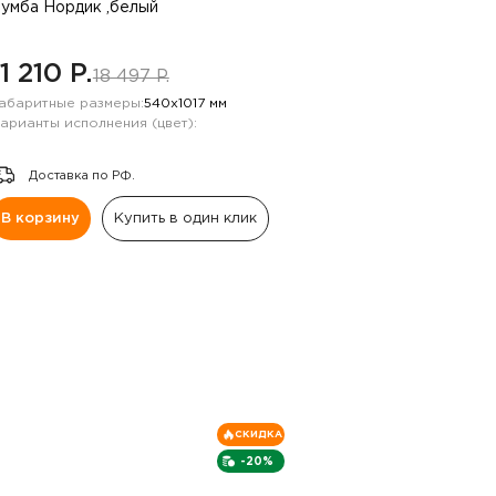
умба Нордик ,белый
11 210 P.
18 497 P.
абаритные размеры:
540х1017 мм
арианты исполнения (цвет):
Доставка по РФ.
В корзину
Купить в один клик
СКИДКА
-20%