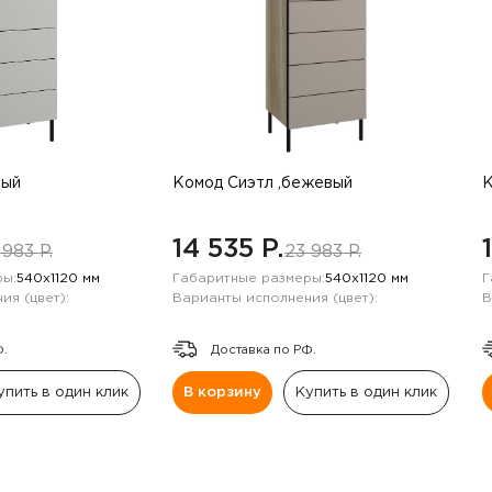
рый
Комод Сиэтл ,бежевый
К
14 535 P.
 983 P.
23 983 P.
ы:
540х1120 мм
Габаритные размеры:
540х1120 мм
Г
ия (цвет):
Варианты исполнения (цвет):
В
Ф.
Доставка по РФ.
упить в один клик
В корзину
Купить в один клик