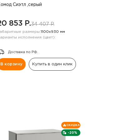
омод Сиэтл ,серый
20 853 P.
34 407 P.
абаритные размеры:
1100х930 мм
арианты исполнения (цвет):
Доставка по РФ.
В корзину
Купить в один клик
СКИДКА
-20%