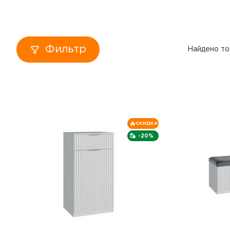
Кровати
Тумбы
Фильтр
Найдено то
Диваны
Пуфы
Столы
СКИДКА
-20%
Табуреты
Зеркала
Вешалки