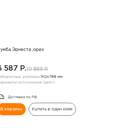
умба Эрнеста ,орех
6 587 P.
10 869 P.
абаритные размеры:
912х788 мм
арианты исполнения (цвет):
Доставка по РФ.
В корзину
Купить в один клик