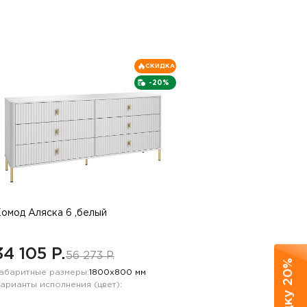
СКИДКА
-20%
омод Аляска 6 ,белый
34 105 P.
56 273 P.
абаритные размеры:
1800х800 мм
арианты исполнения (цвет):