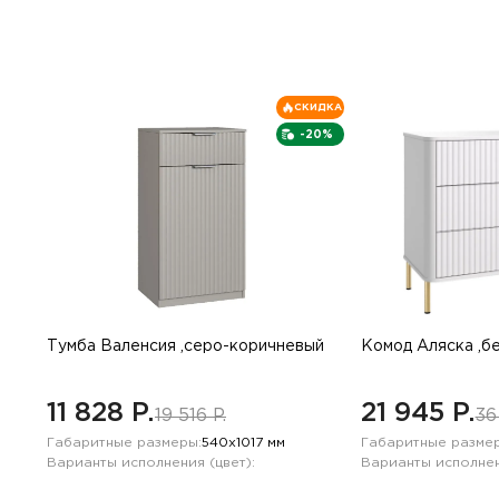
СКИДКА
-20%
Тумба Валенсия ,серо-коричневый
Комод Аляска ,б
11 828 P.
21 945 P.
19 516 P.
36
Габаритные размеры:
540х1017 мм
Габаритные размер
Варианты исполнения (цвет):
Варианты исполнен