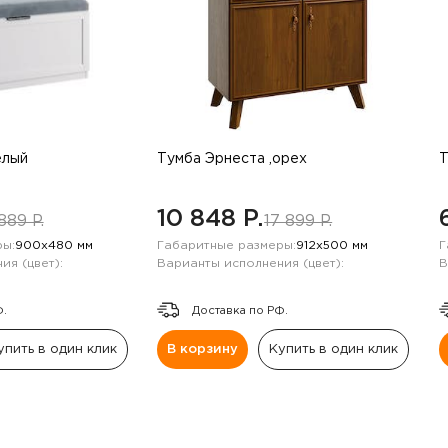
елый
Тумба Эрнеста ,орех
Т
10 848 P.
889 P.
17 899 P.
ы:
900х480 мм
Габаритные размеры:
912х500 мм
Г
ия (цвет):
Варианты исполнения (цвет):
В
Ф.
Доставка по РФ.
упить в один клик
В корзину
Купить в один клик